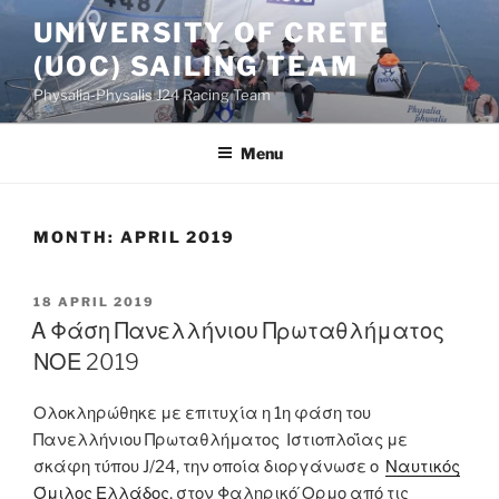
Skip
UNIVERSITY OF CRETE
to
(UOC) SAILING TEAM
content
Physalia-Physalis J24 Racing Team
Menu
MONTH:
APRIL 2019
POSTED
18 APRIL 2019
ON
Α Φάση Πανελλήνιου Πρωταθλήματος
ΝΟΕ 2019
Ολοκληρώθηκε με επιτυχία η 1η φάση του
Πανελλήνιου Πρωταθλήματος Ιστιοπλοΐας με
σκάφη τύπου J/24, την οποία διοργάνωσε ο
Ναυτικός
Όμιλος Ελλάδος
, στον Φαληρικό ́Ορμο από τις