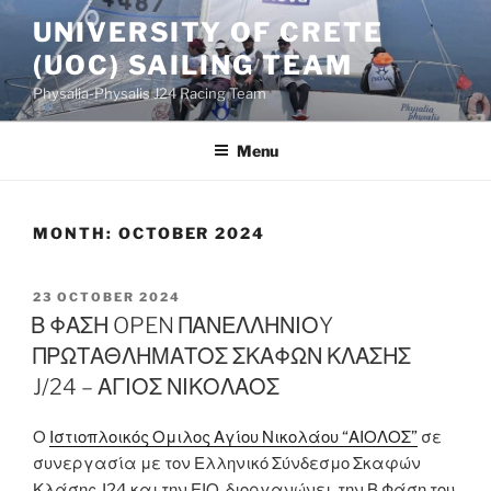
Skip
UNIVERSITY OF CRETE
to
(UOC) SAILING TEAM
content
Physalia-Physalis J24 Racing Team
Menu
MONTH:
OCTOBER 2024
POSTED
23 OCTOBER 2024
ON
Β ΦΑΣΗ OPEN ΠΑΝΕΛΛΗΝΙΟY
ΠΡΩΤΑΘΛΗΜΑΤΟΣ ΣΚΑΦΩΝ ΚΛΑΣΗΣ
J/24 – ΑΓΙΟΣ ΝΙΚΟΛΑΟΣ
Ο
Ιστιοπλοικός Ομιλος Αγίου Νικολάου “ΑΙΟΛΟΣ”
σε
συνεργασία με τον Ελληνικό Σύνδεσμο Σκαφών
Κλάσης J24 και την ΕΙΟ, διοργανώνει, την Β Φάση του