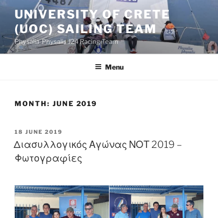
Skip
UNIVERSITY OF CRETE
to
(UOC) SAILING TEAM
content
Physalia-Physalis J24 Racing Team
Menu
MONTH:
JUNE 2019
POSTED
18 JUNE 2019
ON
Διασυλλογικός Αγώνας ΝΟΤ 2019 –
Φωτογραφίες