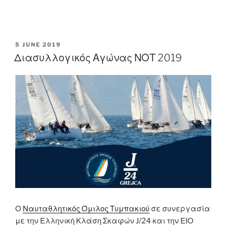
POSTED
5 JUNE 2019
ON
Διασυλλογικός Αγώνας ΝΟΤ 2019
Ο
Ναυταθλητικός Όμιλος Τυμπακιού
σε συνεργασία
με την Ελληνική Κλάση Σκαφών J/24 και την ΕΙΟ