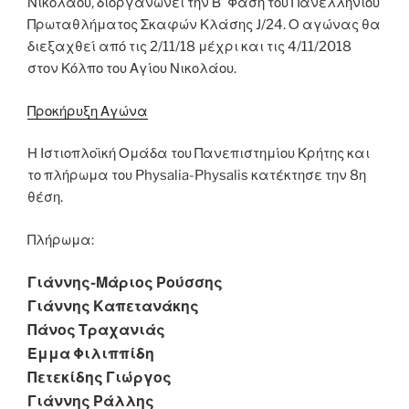
Νικολάου, διοργανώνει την Β ́ Φάση του Πανελλήνιου
Πρωταθλήματος Σκαφών Κλάσης J/24. Ο αγώνας θα
διεξαχθεί από τις 2/11/18 μέχρι και τις 4/11/2018
στον Κόλπο του Αγίου Νικολάου.
Προκήρυξη Αγώνα
Η Ιστιοπλοϊκή Ομάδα του Πανεπιστημίου Κρήτης και
το πλήρωμα του Physalia-Physalis κατέκτησε την 8η
θέση.
Πλήρωμα:
Γιάννης-Μάριος Ρούσσης
Γιάννης Καπετανάκης
Πάνος Τραχανιάς
Έμμα Φιλιππίδη
Πετεκίδης Γιώργος
Γιάννης Ράλλης