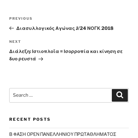
Post
Previous
PREVIOUS
navigation
Post
Διασυλλογικός Αγώνας J/24 ΝΟΓΚ 2018
Next
NEXT
Post
Διάλεξη: Ιστιοπλοΐα = Ισορροπία και κίνηση σε
δυο ρευστά
Search
Search
for:
RECENT POSTS
Β ΦΑΣΗ OPEN ΠΑΝΕΛΛΗΝΙΟY ΠΡΩΤΑΘΛΗΜΑΤΟΣ