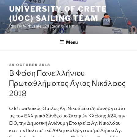
Skip
UNIVERSITY OF CRETE
to
(UOC) SAILING TEAM
content
Physalia-Physalis J24 Racing Team
Menu
POSTED
29 OCTOBER 2018
ON
Β Φάση Πανελλήνιου
Πρωταθλήματος Άγιος Νικόλαος
2018
Ο Ιστιοπλοϊκός Όμιλος Αγ. Νικολάου σε συνεργασία
με τον Ελληνικό Σύνδεσμο Σκαφών Κλάσης J/24, την
ΕΙΟ, την Δημοτική Ανώνυμη Εταιρεία Αγ. Νικολάου
και τoν Πολιτιστικό Αθλητικό Οργανισμό Δήμου Αγ.