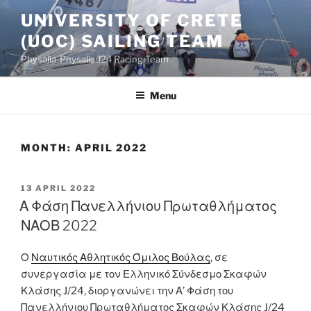
Skip
UNIVERSITY OF CRETE
to
(UOC) SAILING TEAM
content
Physalia-Physalis J24 Racing Team
Menu
MONTH:
APRIL 2022
POSTED
13 APRIL 2022
ON
Α Φάση Πανελλήνιου Πρωταθλήματος
ΝΑΟΒ 2022
Ο
Ναυτικός Αθλητικός Όμιλος Βούλας
, σε
συνεργασία με τον Ελληνικό Σύνδεσμο Σκαφών
Κλάσης J/24, διοργανώνει την Α’ Φάση του
Πανελλήνιου Πρωταθλήματος Σκαφών Κλάσης J/24