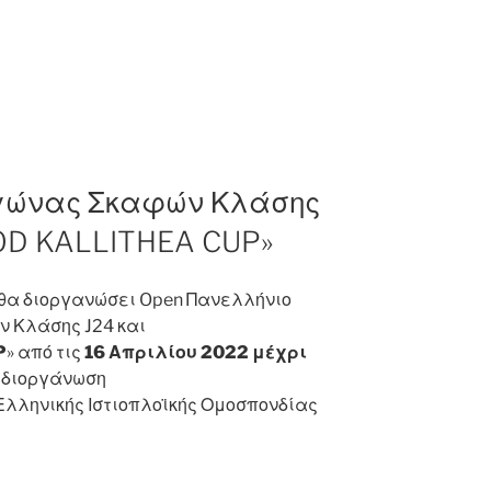
Αγώνας Σκαφών Κλάσης
 «OD KALLITHEA CUP»
 θα διοργανώσει Open Πανελλήνιο
 Κλάσης J24 και
P
» από τις
16 Απριλίου 2022 μέχρι
Η διοργάνωση
 Ελληνικής Ιστιοπλοϊκής Ομοσπονδίας