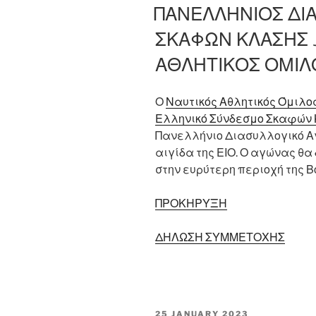
ON
ΠΑΝΕΛΛΗΝΙΟΣ ΔΙ
ΣΚΑΦΩΝ ΚΛΑΣΗΣ J
ΑΘΛΗΤΙΚΟΣ ΟΜΙΛ
Ο
Ναυτικός Αθλητικός Όμιλο
Ελληνικό Σύνδεσμο Σκαφών 
Πανελλήνιο Διασυλλογικό Α
αιγίδα της ΕΙΟ. Ο αγώνας θα 
στην ευρύτερη περιοχή της Βο
ΠΡΟΚΗΡΥΞΗ
ΔΗΛΩΣΗ ΣΥΜΜΕΤΟΧΗΣ
POSTED
25 JANUARY 2023