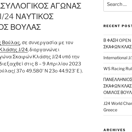
Search
ΑΣΥΛΛΟΓΙΚΟΣ ΑΓΩΝΑΣ
for:
/24 ΝΑΥΤΙΚΟΣ
ΟΣ ΒΟΥΛΑΣ
RECENT POS
Β ΦΑΣΗ OPEN
ς Βούλας
, σε συνεργασία με τον
ΣΚΑΦΩΝ ΚΛΑΣΗ
Κλάσης J/24
, διοργανώνει
γώνα Σκαφών Κλάσης J/24 υπό την
International J
διεξαχθεί στις 8 – 9 Απριλίου 2023
WS Racing Rule
ύλας( 37o 49.580’ N 23o 44.923’ E ).
ΠΑΝΕΛΛΗΝΙΟΣ
ΣΚΑΦΩΝ ΚΛΑΣΗ
ΟΜΙΛΟΣ ΒΟΥΛ
J24 World Cham
Greece
ARCHIVES