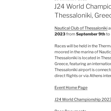
ON
J24 World Champio
Thessaloniki, Gree
Nautical Club of Thessaloniki
a
2023
from
September 9th
to
Races will be held in the Therma
moored in the marina of Nautica
Thessaloniki is located in Thess
Greece, featuring an internatio
Thessaloniki airport is connect
direct flights or via Athens inte
Event Home Page
J24 World Championship 2023 