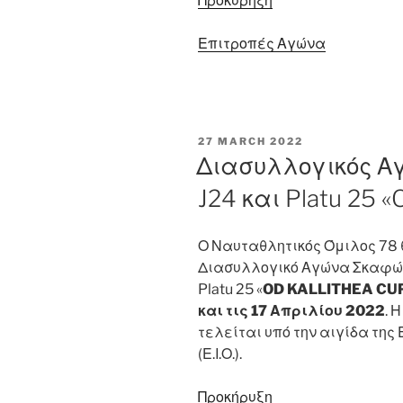
Προκύρηξη
Επιτροπές Αγώνα
POSTED
27 MARCH 2022
ON
Διασυλλογικός 
J24 και Platu 25
Ο Ναυταθλητικός Όμιλος 78
Διασυλλογικό Αγώνα Σκαφών
Platu 25 «
OD KALLITHEA CU
και τις 17 Απριλίου 2022
. 
τελείται υπό την αιγίδα της
(Ε.Ι.Ο.).
Προκήρυξη