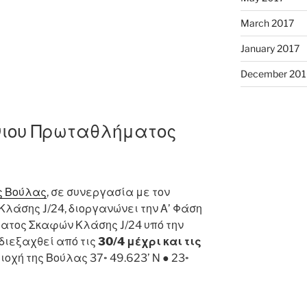
March 2017
January 2017
December 201
ιου Πρωταθλήματος
ς Βούλας
, σε συνεργασία με τον
λάσης J/24, διοργανώνει την Α’ Φάση
ατος Σκαφών Κλάσης J/24 υπό την
 διεξαχθεί από τις
30/4 μέχρι και τις
οχή της Βούλας 37◦ 49.623’ Ν ● 23◦