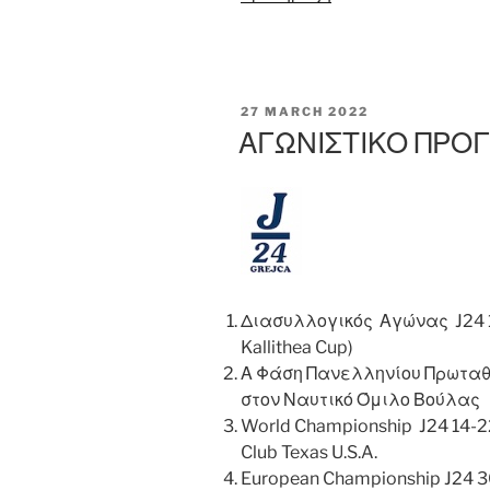
POSTED
27 MARCH 2022
ON
ΑΓΩΝΙΣΤΙΚΟ ΠΡΟ
Διασυλλογικός Αγώνας J24 1
Kallithea Cup)
Α Φάση Πανελληνίου Πρωταθ
στον Ναυτικό Όμιλο Βούλας
World Championship J24 14-22
Club Texas U.S.A.
European Championship J24 3