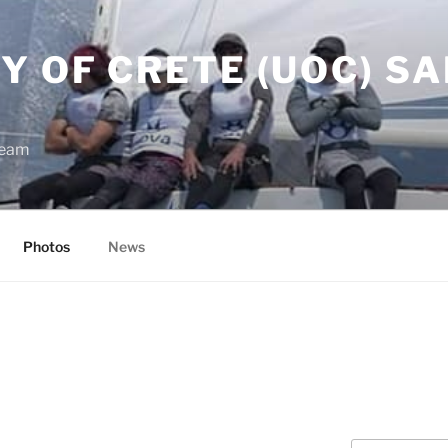
Y OF CRETE (UOC) SA
Team
Photos
News