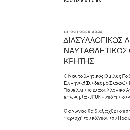
Race Documents
POSTED
14 OCTOBER 2022
ON
ΔΙΑΣΥΛΛΟΓΙΚΟΣ Α
ΝΑΥΤΑΘΛΗΤΙΚΟΣ 
ΚΡΗΤΗΣ
Ο
Nαυταθλητικός Όμιλος Γαζ
Ελληνικό Σύνδεσμο Σκαφών 
Πανελλήνιο Διασυλλογικό Α
επωνυμία «JFUN» υπό την αι
Ο αγώνας θα διεξαχθεί από 
περιοχή του κόλπου του Ηρακ