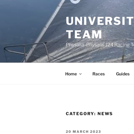
Skip
to
UNIVERSIT
content
TEAM
Physalia-Physalis J24 Racing 
Home
Races
Guides
CATEGORY:
NEWS
POSTED
20 MARCH 2023