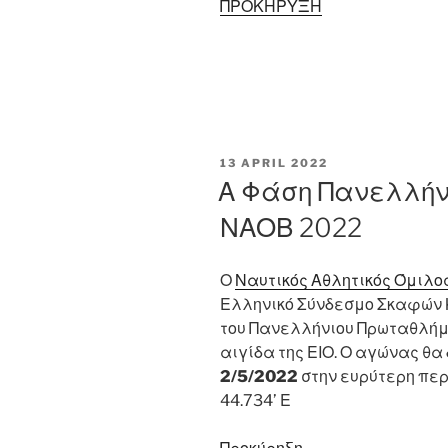
ΠΡΟΚΗΡΥΞΗ
POSTED
13 APRIL 2022
ON
Α Φάση Πανελλήν
ΝΑΟΒ 2022
Ο
Ναυτικός Αθλητικός Όμιλο
Ελληνικό Σύνδεσμο Σκαφών Κ
του Πανελλήνιου Πρωταθλήμ
αιγίδα της ΕΙΟ. Ο αγώνας θα
2/5/2022
στην ευρύτερη περι
44.734’ Ε