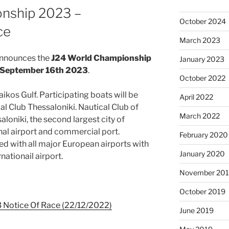
nship 2023 –
October 2024
ce
March 2023
nnounces the
J24 World Championship
January 2023
September 16th 2023
.
October 2022
ikos Gulf. Participating boats will be
April 2022
l Club Thessaloniki. Nautical Club of
March 2022
aloniki, the second largest city of
nal airport and commercial port.
February 2020
ed with all major European airports with
January 2020
rnationail airport.
November 20
October 2019
Notice Of Race (22/12/2022)
June 2019