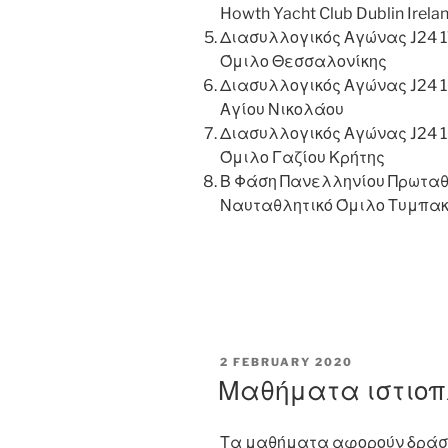
Howth Yacht Club Dublin Irela
Διασυλλογικός Αγώνας J24 1
Όμιλο Θεσσαλονίκης
Διασυλλογικός Αγώνας J24 1-
Αγίου Νικολάου
Διασυλλογικός Αγώνας J24 1
Όμιλο Γαζίου Κρήτης
Β Φάση Πανελληνίου Πρωταθ
Ναυταθλητικό Όμιλο Τυμπακ
POSTED
2 FEBRUARY 2020
ON
Μαθήματα ιστιοπ
Τα μαθήματα αφορούν δράση